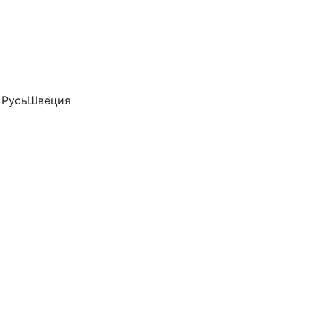
K РусьШвеция