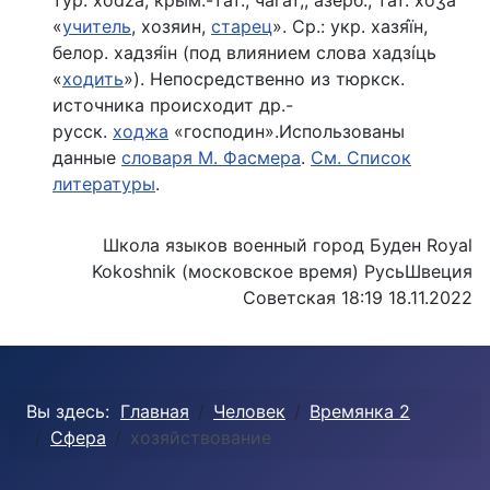
тур. ẋоdžа, крым.-тат., чагат,, азерб., тат. ẋоǯа
«
учитель
, хозяин,
старец
». Ср.: укр. хазя́ïн,
белор. хадзя́iн (под влиянием слова хадзíць
«
ходить
»). Непосредственно из тюркск.
источника происходит др.-
русск.
ходжа
«господин».Использованы
данные
словаря М. Фасмера
.
См. Список
литературы
.
Школа языков военный город Буден Royal
Kokoshnik (московское время) РусьШвеция
Советская 18:19 18.11.2022
Вы здесь:
Главная
Человек
Времянка 2
Сфера
хозяйствование