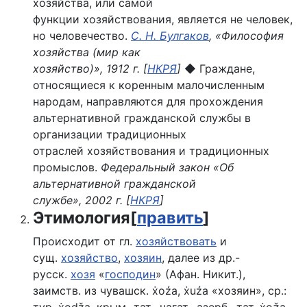
хозяйства, или самой
функции
хозяйствования
, является не человек,
но человечество.
С. Н. Булгаков
, «Философия
хозяйства (мир как
хозяйство)»,
1912
г.
[
НКРЯ
]
◆
Граждане,
относящиеся к коренным малочисленным
народам, направляются для прохождения
альтернативной гражданской службы в
организации традиционных
отраслей
хозяйствования
и традиционных
промыслов.
Федеральный закон «Об
альтернативной гражданской
службе»,
2002
г.
[
НКРЯ
]
Этимология
[
править
]
Происходит от гл.
хозяйствовать
и
сущ.
хозяйство
,
хозяин
, далее из др.-
русск.
хозя
«
господин
» (Афан. Никит.),
заимств. из чувашск. ẋоźа, ẋuźа «хозяин», ср.: