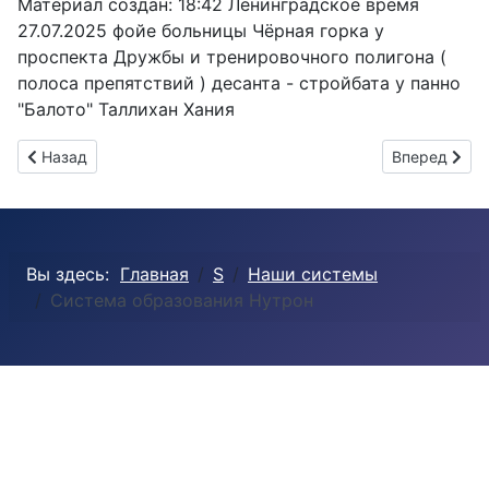
Материал создан: 18:42 Ленинградское время
27.07.2025 фойе больницы Чёрная горка у
проспекта Дружбы и тренировочного полигона (
полоса препятствий ) десанта - стройбата у панно
"Балото" Таллихан Хания
Предыдущий: Народная Открытая Система Образования: о
Следующий:
Назад
Вперед
Вы здесь:
Главная
S
Наши системы
Система образования Нутрон