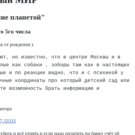
ние планетой"
го 5го числа
к от рождения ).
ют, но известно, что в центре Москвы и в
лые как собаки , зоборы там как в настоящих
ые и по реакции видно, что и с психикой у
чные координаты про который детский сад или
те возможность брать информацию и
затора
17-33333
бить и всё отнять и если надо оплатить по банку счёт об