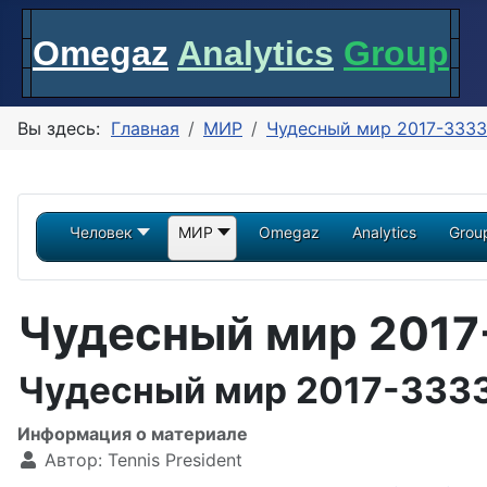
Omegaz
Analytics
Group
Вы здесь:
Главная
МИР
Чудесный мир 2017-333
Человек
МИР
Omegaz
Analytics
Grou
Чудесный мир 2017
Чудесный мир 2017-3333
Информация о материале
Автор:
Tennis President