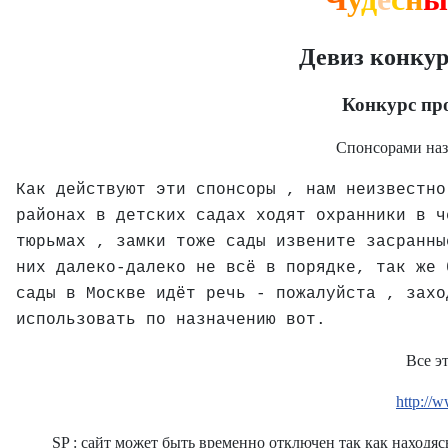
Девиз конкур
Конкурс про
Спонсорами назн
Как действуют эти спонсоры , нам неизвестно
районах в детских садах ходят охранники в ч
тюрьмах , замки тоже сады извените засранн
них далеко-далеко не всё в порядке, так же 
сады в Москве идёт речь - пожалуйста , захо
использовать по назначению вот.
Все э
http://
SP : сайт может быть временно отключен так как находяс