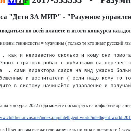
са "Дети ЗА МИР" - "Разумное управле
водиться по всей планете и итоги конкурса каждо
ачены теннисисты = мужчины ( только те кто знает русский язы
 , как и неизвестно сколько и кому они помога
ёрных страшных робах с дубинками на перевес з
ые , сами директора садов на вид ужасно больн
бешенные и воспитатели ( если надо кому то то
дите в систему начинайте управление и получай
тапы конкурса 2022 года можете посмотреть на инфо базе органи
www.children.mvns.me/index.php/intelligent-world/intelligent-world-20
ь в Швеции там все жители живут как пираты в древности ( всех у