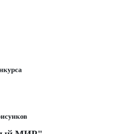
онкурса
рисунков
мный МИР"