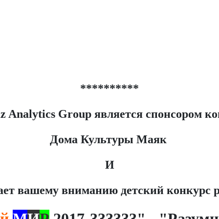
**********
 Analytics Group является спонсором к
Дома Культуры Маяк
И
ает вашему вниманию детский конкурс 
й
М
И
Р
2017-333333" - "Разу