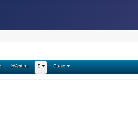
p
inVestirui
S
О нас