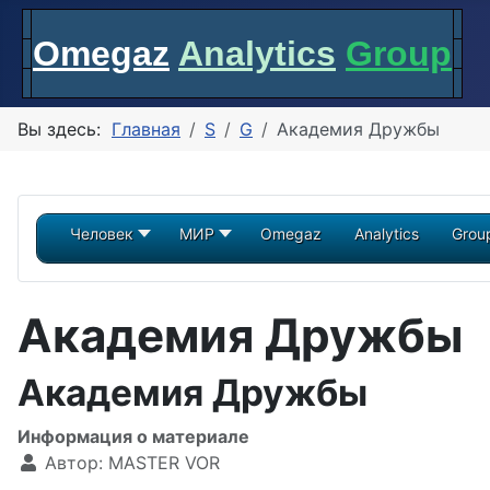
Omegaz
Analytics
Group
Вы здесь:
Главная
S
G
Академия Дружбы
Человек
МИР
Omegaz
Analytics
Grou
Академия Дружбы
Академия Дружбы
Информация о материале
Автор:
MASTER VOR